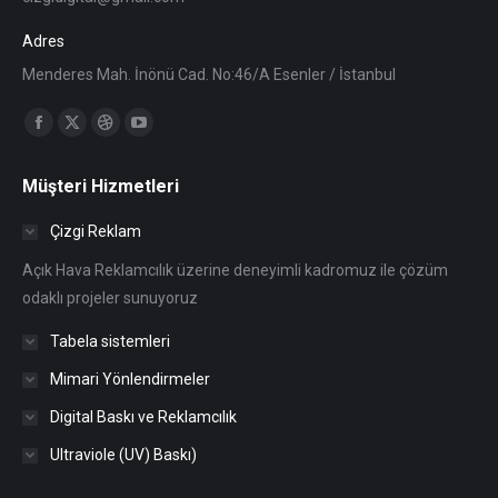
Adres
Menderes Mah. İnönü Cad. No:46/A Esenler / İstanbul
Find us on:
Facebook
X
Dribbble
YouTube
page
page
page
page
Müşteri Hizmetleri
opens
opens
opens
opens
in
in
in
in
Çizgi Reklam
new
new
new
new
Açık Hava Reklamcılık üzerine deneyimli kadromuz ile çözüm
window
window
window
window
odaklı projeler sunuyoruz
Tabela sistemleri
Mimari Yönlendirmeler
Digital Baskı ve Reklamcılık
Ultraviole (UV) Baskı)